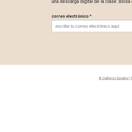
una descarga digital de la clase: Bolsa 
correo electrónico *
© Craftsy en Español
|
T