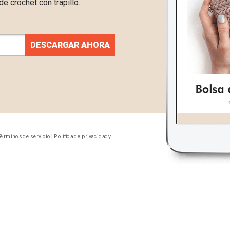
de crochet con trapillo.
DESCARGAR AHORA
érminos de servicio
|
Política de privacidad
y